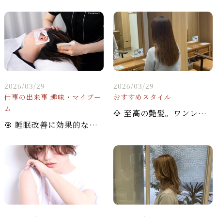
2026/03/29
2026/03/29
仕事の出来事
趣味・マイブー
おすすめスタイル
ム
💎 至高の艶髪。ワンレンロングストレート × まろやかベージュで叶える品格スタイル✨
🎯 睡眠改善に効果的な頭のツボ