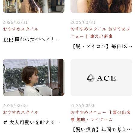
2026/03/31
2026/03/31
おすすめスタイル
おすすめスタイル
おすすめメ
ニュー
仕事の出来事
🇰🇷 憧れの女神ヘア！ヨシンモリ × 透明感アッシュブラウンで叶える韓国美人スタイル✨
【脱・アイロン】毎日180度で巻くより、実は「半年に1回のパーマ」の方が髪に優しい理由
2026/03/30
2026/03/30
おすすめスタイル
おすすめメニュー
仕事の出来
事
趣味・マイブーム
🍂 大人可愛いを叶える！ショートボブ × マットブラウンで魅せる「好感度アップ」スタイル
【賢い投資】年間で考える「髪の予算」。一番コスパ良く綺麗を維持するスケジュール術