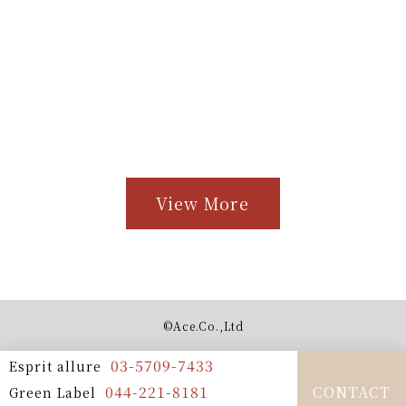
View More
©︎Ace.Co.,Ltd
03-5709-7433
Esprit allure
044-221-8181
CONTACT
Green Label