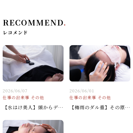
RECOMMEND
.
レコメンド
2026/06/07
2026/06/01
仕事の出来事
その他
仕事の出来事
その他
【水はけ美人】頭からデトックスして「梅雨太り」を阻止！🌊👗
【梅雨のダル重】その原因、脳の「むくみ」かもしれません。🧠☔️