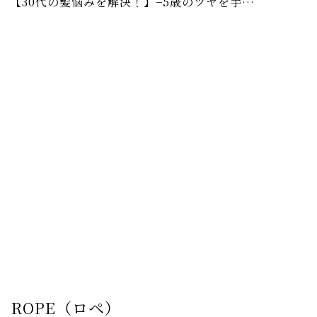
【30代の髪悩みを解決！】−5歳のツヤを手に入れる✨髪質改善カラーで「褒められ美髪」へ💖
ROPE（ロペ）