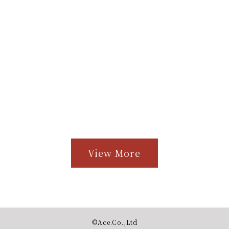
View More
©︎Ace.Co.,Ltd