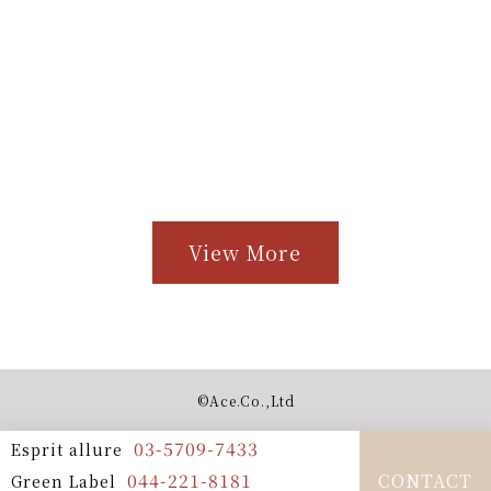
View More
©︎Ace.Co.,Ltd
03-5709-7433
Esprit allure
044-221-8181
CONTACT
Green Label